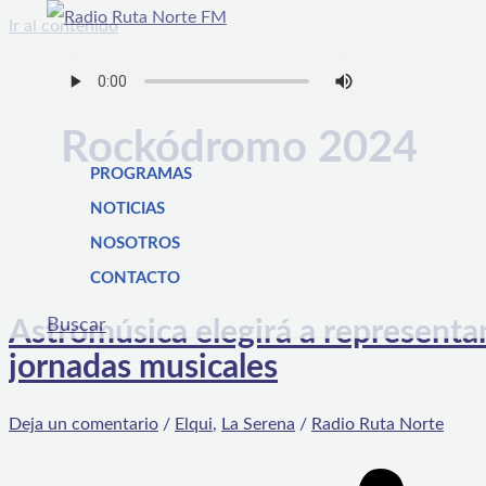
Ir al contenido
Rockódromo 2024
PROGRAMAS
NOTICIAS
NOSOTROS
CONTACTO
Buscar
Astromúsica elegirá a represent
jornadas musicales
Deja un comentario
/
Elqui
,
La Serena
/
Radio Ruta Norte