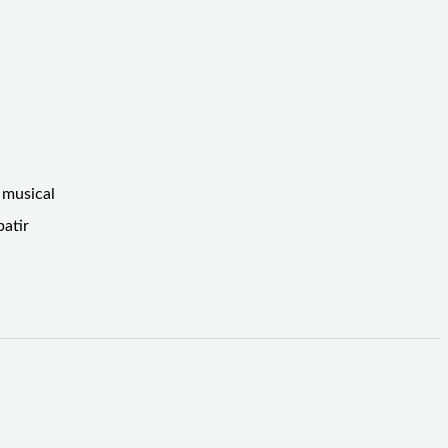
 musical
batir