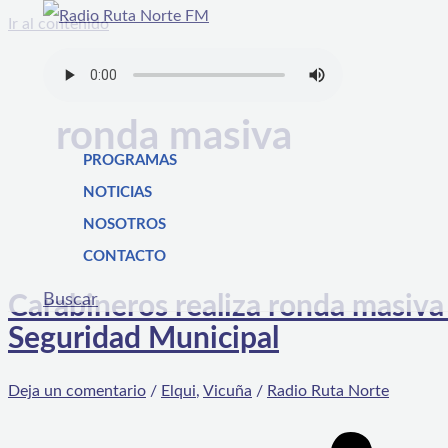
Ir al contenido
ronda masiva
PROGRAMAS
NOTICIAS
NOSOTROS
CONTACTO
Buscar
Carabineros realiza ronda masiva
Seguridad Municipal
Deja un comentario
/
Elqui
,
Vicuña
/
Radio Ruta Norte