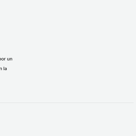
por un
n la