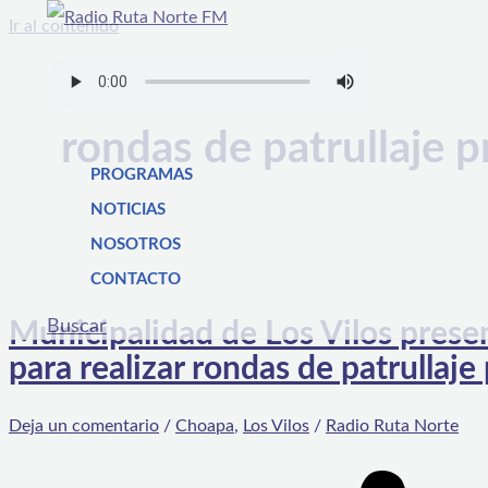
Ir al contenido
rondas de patrullaje p
PROGRAMAS
NOTICIAS
NOSOTROS
CONTACTO
Buscar
Municipalidad de Los Vilos prese
para realizar rondas de patrullaje
Deja un comentario
/
Choapa
,
Los Vilos
/
Radio Ruta Norte