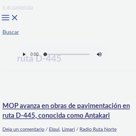
Ir al contenido
Buscar
ruta D-445
MOP avanza en obras de pavimentación en
ruta D-445, conocida como Antakari
Deja un comentario
/
Elqui
,
Limarí
/
Radio Ruta Norte