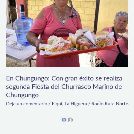
gran
éxito
se
realiza
segunda
Fiesta
del
Churrasco
En Chungungo: Con gran éxito se realiza
Marino
segunda Fiesta del Churrasco Marino de
Chungungo
de
Deja un comentario
/
Elqui
,
La Higuera
/
Radio Ruta Norte
Chungungo