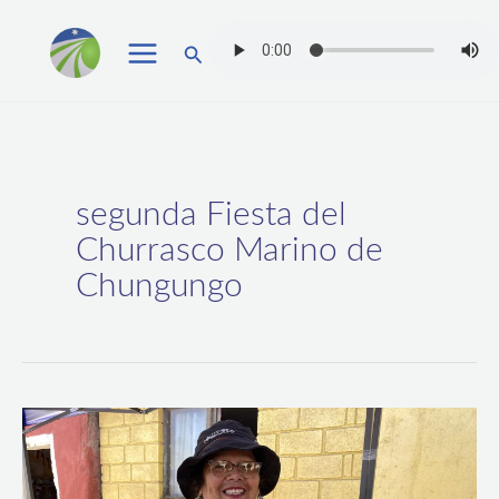
Ir
Buscar
al
contenido
segunda Fiesta del
Churrasco Marino de
Chungungo
En
Chungungo:
Con