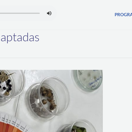
PROGR
daptadas