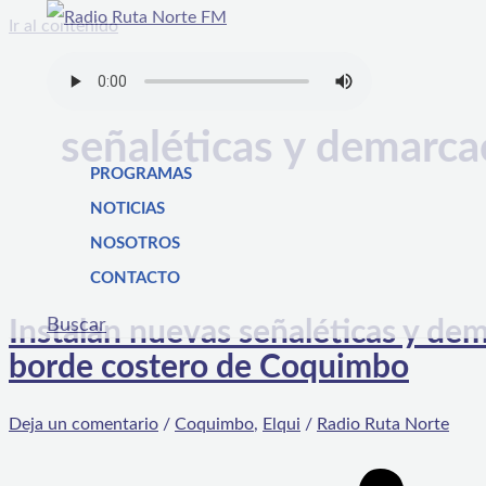
Ir al contenido
señaléticas y demarca
PROGRAMAS
NOTICIAS
NOSOTROS
CONTACTO
Buscar
Instalan nuevas señaléticas y de
borde costero de Coquimbo
Deja un comentario
/
Coquimbo
,
Elqui
/
Radio Ruta Norte