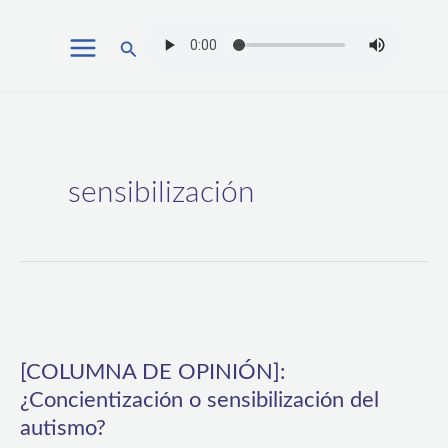
Ir
Buscar
al
contenido
sensibilización
[COLUMNA
DE
[COLUMNA DE OPINIÓN]:
OPINIÓN]:
¿Concientización o sensibilización del
¿Concientización
autismo?
o