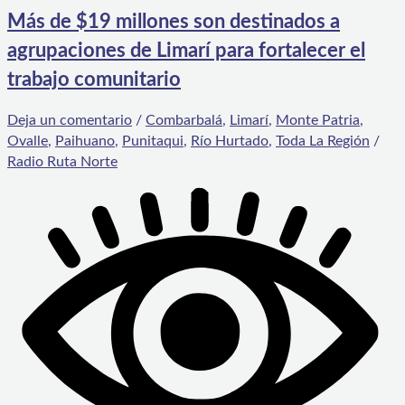
Más de $19 millones son destinados a
agrupaciones de Limarí para fortalecer el
trabajo comunitario
Deja un comentario
/
Combarbalá
,
Limarí
,
Monte Patria
,
Ovalle
,
Paihuano
,
Punitaqui
,
Río Hurtado
,
Toda La Región
/
Radio Ruta Norte