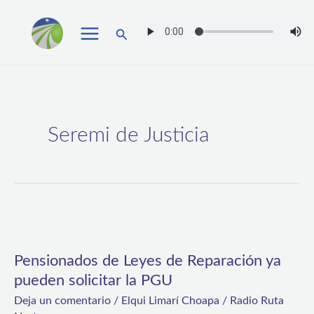
Ir
Buscar
al
contenido
Seremi de Justicia
Pensionados
de
Pensionados de Leyes de Reparación ya
Leyes
pueden solicitar la PGU
de
Deja un comentario
/
Elqui Limarí Choapa
/
Radio Ruta
Reparación