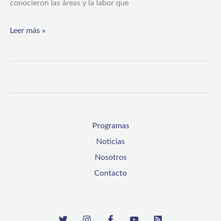
conocieron las áreas y la labor que
el
cumplimiento
Leer más »
de
los
derechos
humanos
Programas
Noticias
Nosotros
Contacto