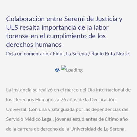
Colaboración
entre
Colaboración entre Seremi de Justicia y
Seremi
ULS resalta importancia de la labor
de
forense en el cumplimiento de los
Justicia
derechos humanos
y
Deja un comentario
/
Elqui
,
La Serena
/
Radio Ruta Norte
ULS
resalta
importancia
La instancia se realizó en el marco del Día Internacional de
de
los Derechos Humanos a 76 años de la Declaración
la
Universal. Con una visita guiada por las dependencias del
labor
Servicio Médico Legal, jóvenes estudiantes de último año
forense
de la carrera de derecho de la Universidad de La Serena,
en