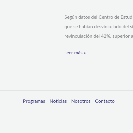
en
Según datos del Centro de Estudi
la
que se habían desvinculado del s
Región
revinculación del 42%, superior 
de
Coquimbo
Leer más »
durante
2024
Programas
Noticias
Nosotros
Contacto