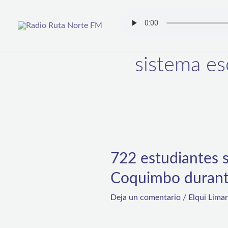
Ir
al
contenido
sistema es
722
estudiantes
722 estudiantes s
se
Coquimbo duran
revinculan
al
Deja un comentario
/
Elqui Lima
sistema
escolar