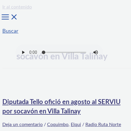
Ir al contenido
Buscar
socavón en Villa Talinay
Diputada Tello ofició en agosto al SERVIU
por socavón en Villa Talinay
Deja un comentario
/
Coquimbo
,
Elqui
/
Radio Ruta Norte