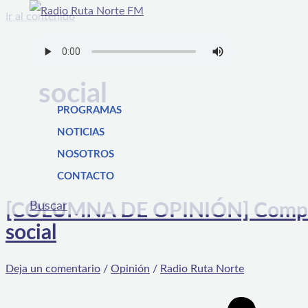
Ir al contenido
social
PROGRAMAS
NOTICIAS
NOSOTROS
CONTACTO
Buscar
[COLUMNA DE OPINIÓN] Compras 
social
Deja un comentario
/
Opinión
/
Radio Ruta Norte