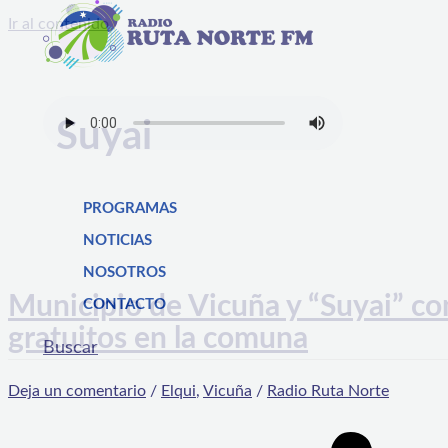
Ir al contenido
Suyai
PROGRAMAS
NOTICIAS
NOSOTROS
Municipio de Vicuña y “Suyai” con
CONTACTO
gratuitos en la comuna
Buscar
Deja un comentario
/
Elqui
,
Vicuña
/
Radio Ruta Norte