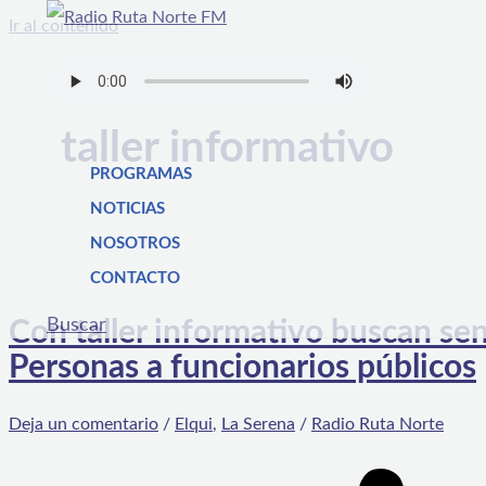
Ir al contenido
taller informativo
PROGRAMAS
NOTICIAS
NOSOTROS
CONTACTO
Buscar
Con taller informativo buscan sens
Personas a funcionarios públicos
Deja un comentario
/
Elqui
,
La Serena
/
Radio Ruta Norte