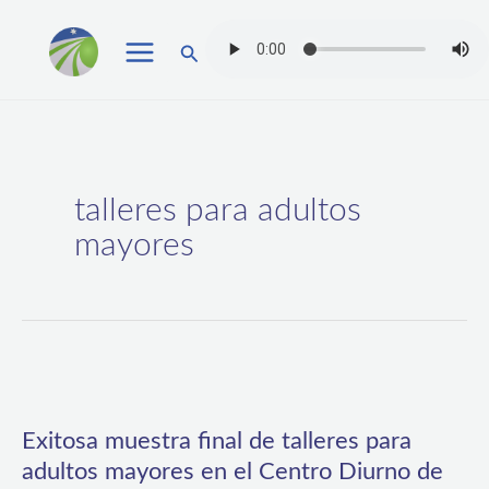
Ir
Buscar
al
contenido
talleres para adultos
mayores
Exitosa
muestra
Exitosa muestra final de talleres para
final
adultos mayores en el Centro Diurno de
de