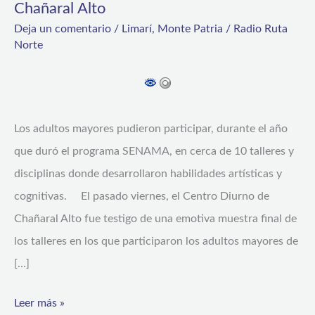
Chañaral Alto
talleres
Deja un comentario
/
Limarí
,
Monte Patria
/
Radio Ruta
para
Norte
adultos
mayores
en
Los adultos mayores pudieron participar, durante el año
el
que duró el programa SENAMA, en cerca de 10 talleres y
Centro
disciplinas donde desarrollaron habilidades artísticas y
Diurno
cognitivas. El pasado viernes, el Centro Diurno de
de
Chañaral Alto fue testigo de una emotiva muestra final de
Chañaral
los talleres en los que participaron los adultos mayores de
Alto
[…]
Leer más »