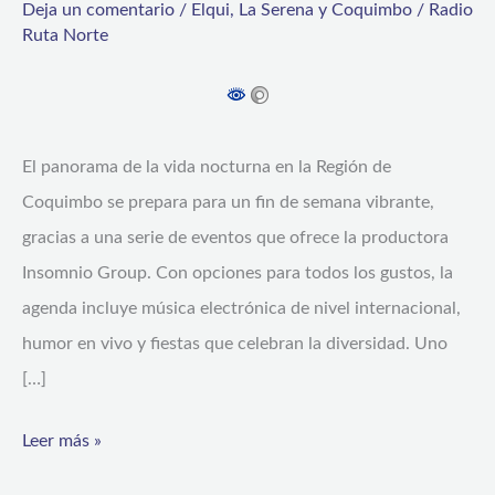
Deja un comentario
/
Elqui
,
La Serena y Coquimbo
/
Radio
up
Ruta Norte
comedy:
Así
se
El panorama de la vida nocturna en la Región de
encenderán
Coquimbo se prepara para un fin de semana vibrante,
las
gracias a una serie de eventos que ofrece la productora
noches
Insomnio Group. Con opciones para todos los gustos, la
en
agenda incluye música electrónica de nivel internacional,
Coquimbo
humor en vivo y fiestas que celebran la diversidad. Uno
y
[…]
La
Serena
Leer más »