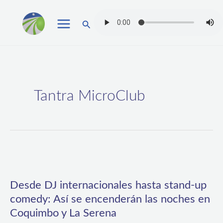
Ir
Buscar
al
contenido
Tantra MicroClub
Desde
DJ
Desde DJ internacionales hasta stand-up
internacionales
comedy: Así se encenderán las noches en
hasta
Coquimbo y La Serena
stand-