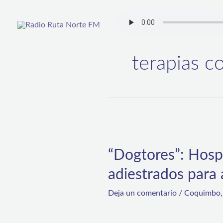
Ir
al
contenido
terapias c
“Dogtores”:
Hospital
“Dogtores”: Hosp
de
adiestrados para 
Coquimbo
incorpora
Deja un comentario
/
Coquimbo
terapias
con