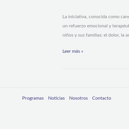
perros
La iniciativa, conocida como cano
adiestrados
un refuerzo emocional y terapéut
para
niños y sus familias: el dolor, la
alegrar
y
Leer más »
acompañar
a
pacientes
pediátricos
Programas
Noticias
Nosotros
Contacto