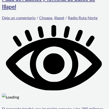
Illapel
Deja un comentario
/
Choapa
,
Illapel
/
Radio Ruta Norte