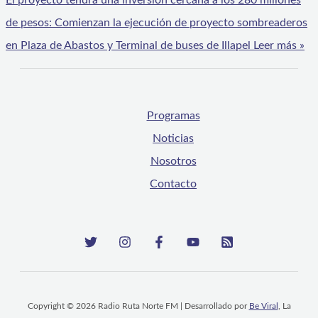
El proyecto tendrá una inversión cercana a los 280 millones
de pesos: Comienzan la ejecución de proyecto sombreaderos
en Plaza de Abastos y Terminal de buses de Illapel
Leer más »
Programas
Noticias
Nosotros
Contacto
Copyright © 2026 Radio Ruta Norte FM | Desarrollado por
Be Viral
, La