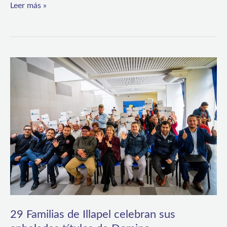
Leer más »
29
Familias
de
Illapel
celebran
sus
anhelados
títulos
de
Domino
29 Familias de Illapel celebran sus