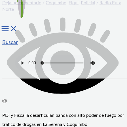
Deja un comentario
/
Coquimbo
,
Elqui
,
Policial
/
Radio Ruta
Norte
Buscar
PDI y Fiscalía desarticulan banda con alto poder de fuego por
tráfico de drogas en La Serena y Coquimbo