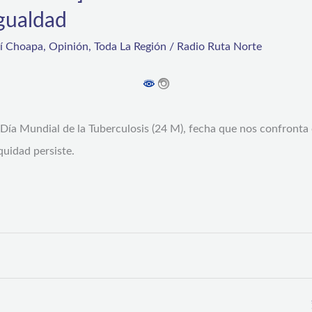
igualdad
rí Choapa
,
Opinión
,
Toda La Región
/
Radio Ruta Norte
ía Mundial de la Tuberculosis (24 M), fecha que nos confronta 
quidad persiste.