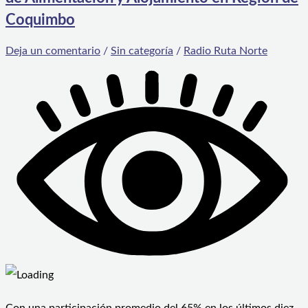
Coquimbo
Deja un comentario
/
Sin categoría
/
Radio Ruta Norte