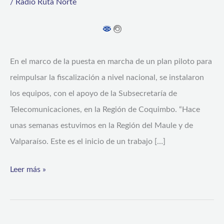
/
Radio Ruta Norte
en
TV
en
En el marco de la puesta en marcha de un plan piloto para
la
reimpulsar la fiscalización a nivel nacional, se instalaron
Región
los equipos, con el apoyo de la Subsecretaría de
de
Telecomunicaciones, en la Región de Coquimbo. “Hace
Coquimbo
unas semanas estuvimos en la Región del Maule y de
Valparaíso. Este es el inicio de un trabajo […]
Leer más »