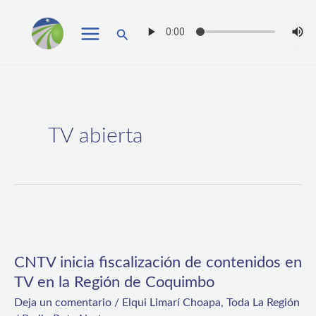
Ir
Buscar
al
contenido
TV abierta
CNTV
inicia
CNTV inicia fiscalización de contenidos en
fiscalización
TV en la Región de Coquimbo
de
Deja un comentario
/
Elqui Limarí Choapa
,
Toda La Región
contenidos