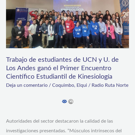
y
U.
de
Los
Andes
ganó
Trabajo de estudiantes de UCN y U. de
el
Los Andes ganó el Primer Encuentro
Científico Estudiantil de Kinesiología
Primer
Deja un comentario
/
Coquimbo
,
Elqui
/
Radio Ruta Norte
Encuentro
Científico
Estudiantil
de
Autoridades del sector destacaron la calidad de las
Kinesiología
investigaciones presentadas. “Músculos intrínsecos del