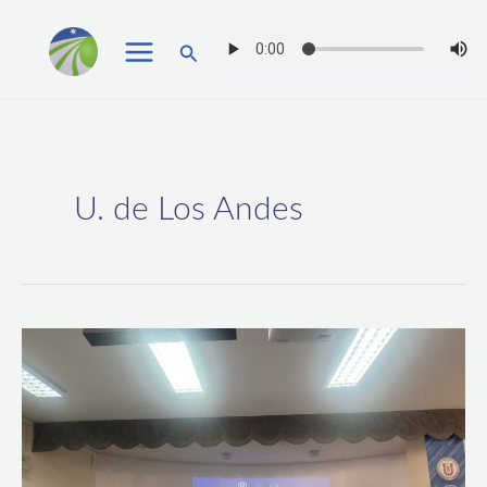
Ir
Buscar
al
contenido
U. de Los Andes
Trabajo
de
estudiantes
de
UCN