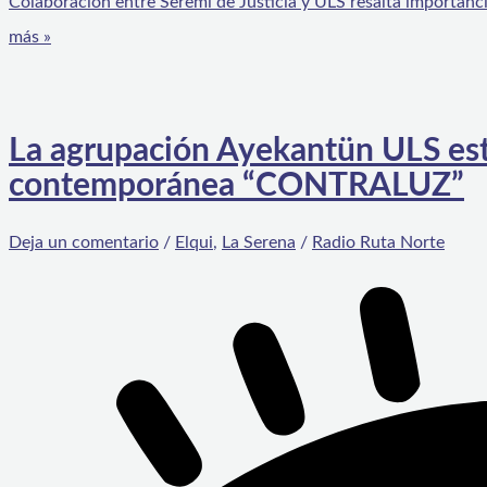
Colaboración entre Seremi de Justicia y ULS resalta importanc
más »
La agrupación Ayekantün ULS est
contemporánea “CONTRALUZ”
Deja un comentario
/
Elqui
,
La Serena
/
Radio Ruta Norte