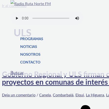
Ir al contenido
ULS
PROGRAMAS
NOTICIAS
NOSOTROS
CONTACTO
Buscar
Gobierno Regional y ULS firman c
proyectos en comunas de interés 
Deja un comentario
/
Canela
,
Combarbalá
,
Elqui
,
La Higuera
,
L