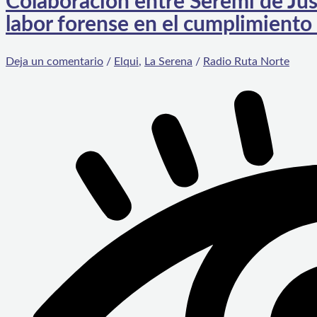
Colaboración entre Seremi de Just
labor forense en el cumplimient
Deja un comentario
/
Elqui
,
La Serena
/
Radio Ruta Norte