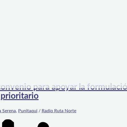
onvenio para apoyar la formulaci
prioritario
a Serena
,
Punitaqui
/
Radio Ruta Norte