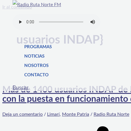
Ir al contenido
usuarios INDAP}
PROGRAMAS
NOTICIAS
NOSOTROS
CONTACTO
Buscar
Más de 1400 usuarios INDAP de M
con la puesta en funcionamiento 
Deja un comentario
/
Limarí
,
Monte Patria
/
Radio Ruta Norte