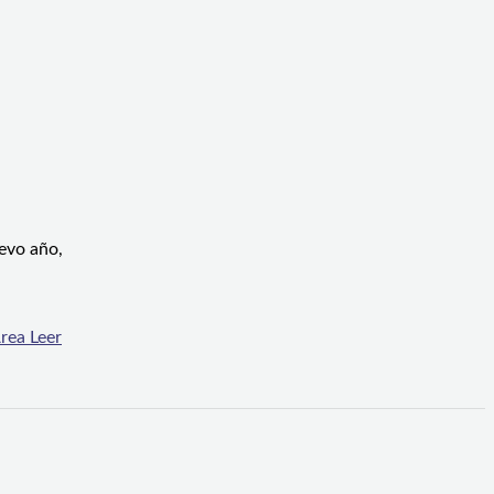
uevo año,
Área
Leer