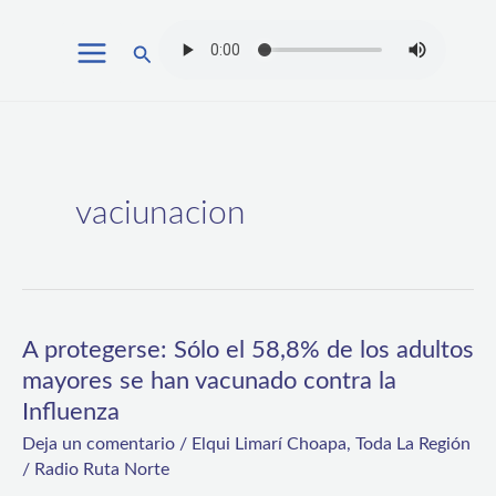
Ir
Buscar
al
contenido
vaciunacion
A protegerse: Sólo el 58,8% de los adultos
A
mayores se han vacunado contra la
protegerse:
Influenza
Sólo
Deja un comentario
/
Elqui Limarí Choapa
,
Toda La Región
el
/
Radio Ruta Norte
58,8%