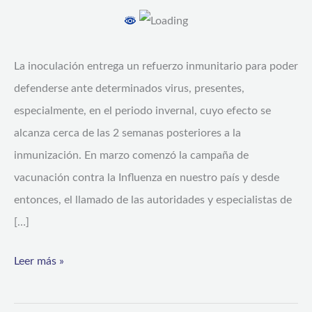
de
los
adultos
La inoculación entrega un refuerzo inmunitario para poder
mayores
defenderse ante determinados virus, presentes,
se
especialmente, en el periodo invernal, cuyo efecto se
han
alcanza cerca de las 2 semanas posteriores a la
vacunado
inmunización. En marzo comenzó la campaña de
contra
vacunación contra la Influenza en nuestro país y desde
la
entonces, el llamado de las autoridades y especialistas de
Influenza
[…]
Leer más »