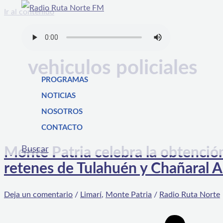
Ir al contenido
vehiculos policiales
PROGRAMAS
NOTICIAS
NOSOTROS
CONTACTO
Buscar
Monte Patria celebra la obtenció
retenes de Tulahuén y Chañaral A
Deja un comentario
/
Limarí
,
Monte Patria
/
Radio Ruta Norte