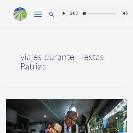
Ir
Buscar
al
contenido
viajes durante Fiestas
Patrias
Dirección
del
Trabajo
fiscalizará