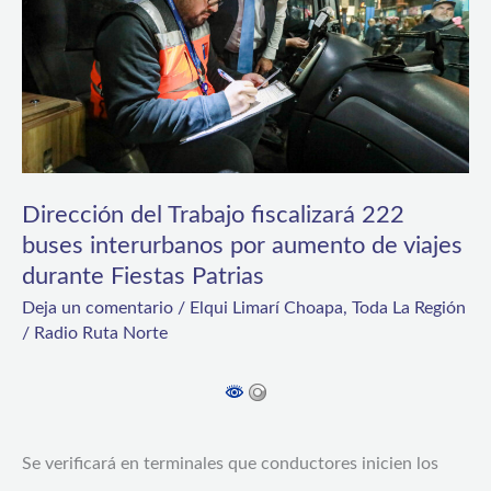
222
buses
interurbanos
por
aumento
de
Dirección del Trabajo fiscalizará 222
buses interurbanos por aumento de viajes
viajes
durante Fiestas Patrias
durante
Deja un comentario
/
Elqui Limarí Choapa
,
Toda La Región
Fiestas
/
Radio Ruta Norte
Patrias
Se verificará en terminales que conductores inicien los