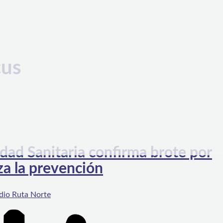
cus
dad Sanitaria confirma brote por
za la prevención
dio Ruta Norte