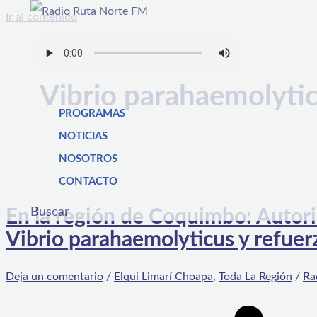
Ir al contenido
Vibrio parahaemolyti
PROGRAMAS
NOTICIAS
NOSOTROS
CONTACTO
Buscar
En la región de Coquimbo: Autori
Vibrio parahaemolyticus y refuer
Deja un comentario
/
Elqui Limarí Choapa
,
Toda La Región
/
Ra