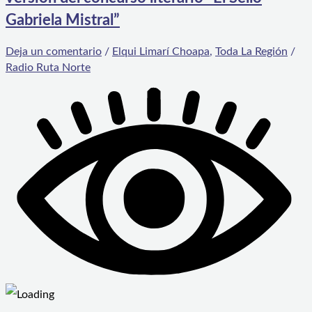
Gabriela Mistral”
Deja un comentario
/
Elqui Limarí Choapa
,
Toda La Región
/
Radio Ruta Norte