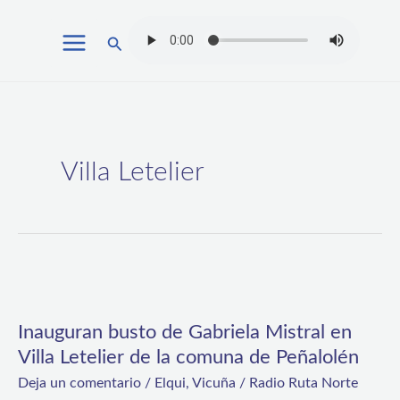
Ir
Buscar
al
contenido
Villa Letelier
Inauguran
busto
Inauguran busto de Gabriela Mistral en
de
Villa Letelier de la comuna de Peñalolén
Gabriela
Deja un comentario
/
Elqui
,
Vicuña
/
Radio Ruta Norte
Mistral