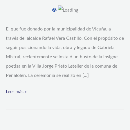
en
Villa
Letelier
El que fue donado por la municipalidad de Vicuña, a
de
través del alcalde Rafael Vera Castillo. Con el propósito de
la
seguir posicionando la vida, obra y legado de Gabriela
comuna
Mistral, recientemente se instaló un busto de la insigne
de
poetisa en la Villa Jorge Prieto Letelier de la comuna de
Peñalolén
Peñalolén. La ceremonia se realizó en […]
Leer más »