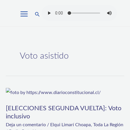
Ir
Buscar
al
contenido
Voto asistido
[ELECCIONES
SEGUNDA
[ELECCIONES SEGUNDA VUELTA]: Voto
VUELTA]:
inclusivo
Voto
Deja un comentario
/
Elqui Limarí Choapa
,
Toda La Región
inclusivo