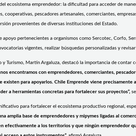
del ecosistema emprendedor: la dificultad para acceder de manera
res, cooperativas, pescadores artesanales, comerciantes, empres
ersión provenientes de diversas instituciones del Estado.
 apoyo pertenecientes a organismos como Sercotec, Corfo, Sernat
vocatorias vigentes, realizar búsquedas personalizadas y revisar
 Turismo, Martín Argaluza, destacó la importancia de contar co
nos encontramos con emprendedores, comerciantes, pescadore
 existen para apoyarlos. Chile Emprende viene precisamente a r
r a herramientas concretas para fortalecer sus proyectos”,
se
ificativo para fortalecer el ecosistema productivo regional, esp
 amplia base de emprendedores y mipymes ligadas al comercio, el
uen efectivamente a los territorios y que ningún emprendedor q
l acceso a estos instrumentos”,
afirmó Argaluza.