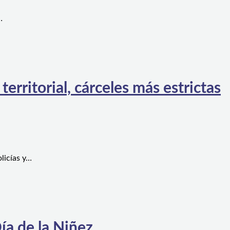
…
rritorial, cárceles más estrictas
licías y…
ía de la Niñez