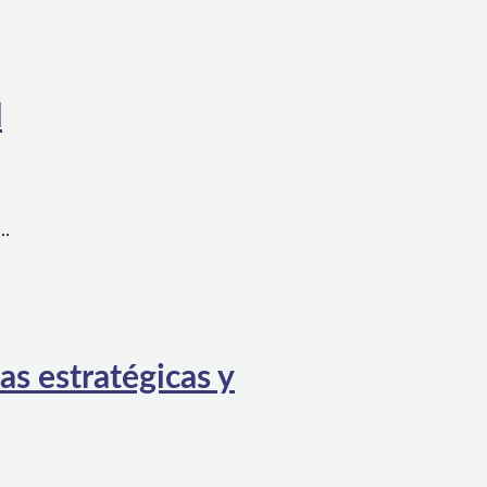
l
a…
as estratégicas y