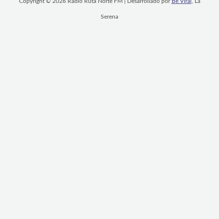
Copyright © 2026 Radio Ruta Norte FM | Desarrollado por
Be Viral
, La
Serena