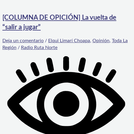
[COLUMNA DE OPICIÓN] La vuelta de
“salir a jugar”
Deja un comentario
/
Elqui Limarí Choapa
,
Opinión
,
Toda La
Región
/
Radio Ruta Norte