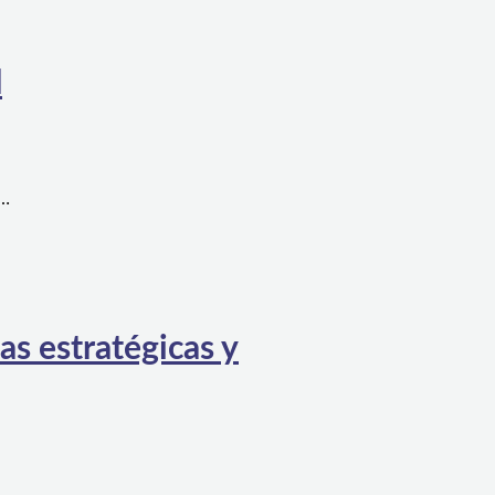
l
a…
as estratégicas y