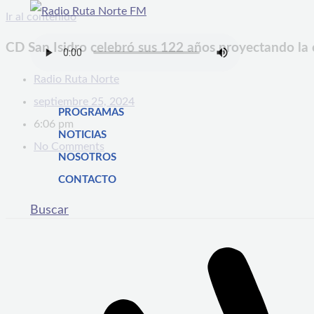
Ir al contenido
CD San Isidro celebró sus 122 años proyectando la 
Radio Ruta Norte
septiembre 25, 2024
PROGRAMAS
6:06 pm
NOTICIAS
No Comments
NOSOTROS
CONTACTO
Buscar