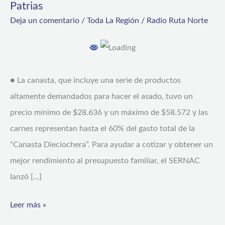
Patrias
de
Deja un comentario
/
Toda La Región
/
Radio Ruta Norte
Precios
de
SERNAC
para
● La canasta, que incluye una serie de productos
las
altamente demandados para hacer el asado, tuvo un
compras
precio mínimo de $28.636 y un máximo de $58.572 y las
de
carnes representan hasta el 60% del gasto total de la
Fiestas
“Canasta Dieciochera”. Para ayudar a cotizar y obtener un
Patrias
mejor rendimiento al presupuesto familiar, el SERNAC
lanzó […]
Leer más »