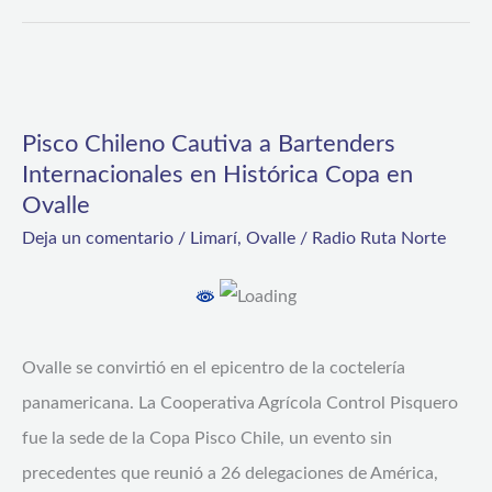
Pisco
Chileno
Pisco Chileno Cautiva a Bartenders
Cautiva
Internacionales en Histórica Copa en
a
Ovalle
Bartenders
Deja un comentario
/
Limarí
,
Ovalle
/
Radio Ruta Norte
Internacionales
en
Histórica
Copa
Ovalle se convirtió en el epicentro de la coctelería
en
panamericana. La Cooperativa Agrícola Control Pisquero
Ovalle
fue la sede de la Copa Pisco Chile, un evento sin
precedentes que reunió a 26 delegaciones de América,