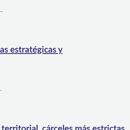
a…
as estratégicas y
…
rritorial, cárceles más estrictas