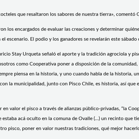
octeles que resaltaron los sabores de nuestra tierra», comentó 
n los encargados de evaluar las creaciones y determinar quiénes 
n el escenario. El podio y los ganadores se revelarán este sábad
icio Stay Urqueta señaló el aporte y la tradición agrociola y pi
nosotros como Cooperativa poner a disposición de la comunidad,
mpre piensa en la historia, y uno cuando habla de la historia, 
 con la municipalidad, junto con
P
isco
C
hile, es historia, así que
 en valor el pisco a través de alianzas público-privadas, “
la Coop
ue estaba acá oculto en la comuna de Ovalle
(…)
un recinto que ti
o pisco, poner en valor nuestras tradiciones, qué mejor hacerlo 