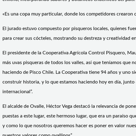
«Es una copa muy particular, donde los competidores crearon c
El jurado estuvo compuesto por pisqueros locales, quienes fuero
para crear sus cócteles, mostrando su destreza y creatividad e
El presidente de la Cooperativa Agrícola Control Pisquero, Maur
más uvas
pisqueras
de todos los valles, así que teníamos que 
haciendo de
P
isco
C
hile
.
La
Cooperativa tiene 94 años y uno sie
construir historia, y lo que estamos haciendo hoy en día, junto
internacional”
.
El alcalde de Ovalle, Héctor Vega destacó la relevancia de poner
puestas a este lugar, este hermoso lugar, que era un paraíso q
y como lo que nosotros queremos hacer es poner en valor nuestr
nuestros valores como o
va
llinos
”
.