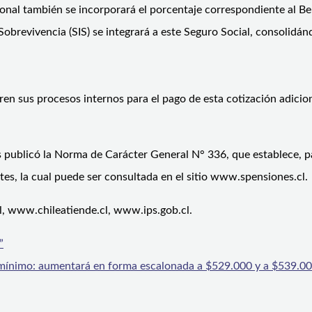
ional también se incorporará el porcentaje correspondiente al B
obrevivencia (SIS) se integrará a este Seguro Social, consolidán
n sus procesos internos para el pago de esta cotización adicion
ublicó la Norma de Carácter General N° 336, que establece, par
tes, la cual puede ser consultada en el sitio www.spensiones.cl.
, www.chileatiende.cl, www.ips.gob.cl.
”
o mínimo: aumentará en forma escalonada a $529.000 y a $539.0