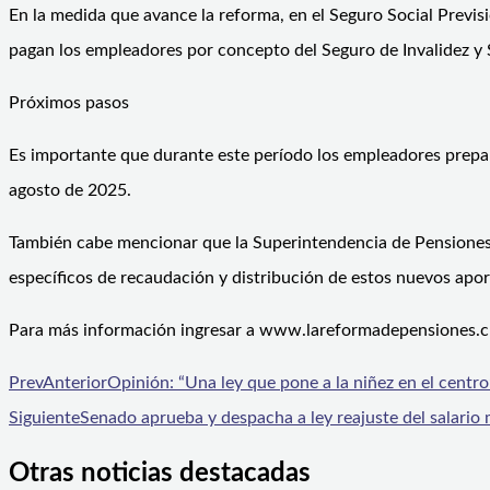
En la medida que avance la reforma, en el Seguro Social Previs
pagan los empleadores por concepto del Seguro de Invalidez y S
Próximos pasos
Es importante que durante este período los empleadores prepare
agosto de 2025.
También cabe mencionar que la Superintendencia de Pensiones p
específicos de recaudación y distribución de estos nuevos apor
Para más información ingresar a www.lareformadepensiones.cl
Prev
Anterior
Opinión: “Una ley que pone a la niñez en el centro
Siguiente
Senado aprueba y despacha a ley reajuste del salari
Otras noticias destacadas