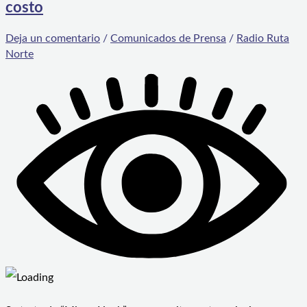
costo
Deja un comentario
/
Comunicados de Prensa
/
Radio Ruta
Norte