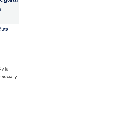
a
Ruta
 y la
 Social y
a