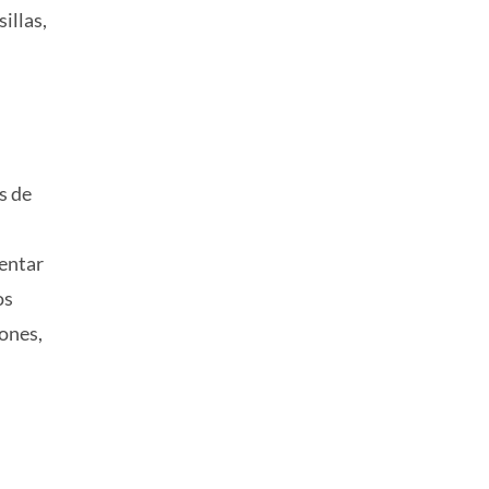
illas,
s de
mentar
os
ones,