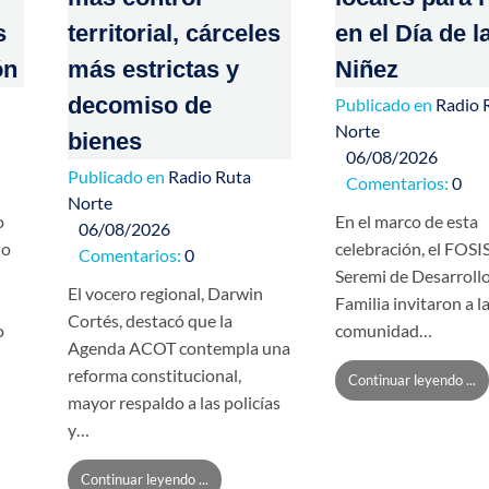
s
territorial, cárceles
en el Día de l
ón
más estrictas y
Niñez
decomiso de
Publicado en
Radio 
Norte
bienes
06/08/2026
Publicado en
Radio Ruta
Comentarios:
0
Norte
o
En el marco de esta
06/08/2026
io
celebración, el FOSIS
Comentarios:
0
Seremi de Desarrollo
El vocero regional, Darwin
Familia invitaron a l
Cortés, destacó que la
o
comunidad…
Agenda ACOT contempla una
reforma constitucional,
Continuar leyendo ...
mayor respaldo a las policías
y…
Continuar leyendo ...