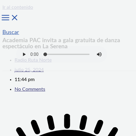
Ir al contenido
Buscar
Academia PAC invita a gala gratuita de danza
espectáculo en La Serena
Radio Ruta Norte
julio 25, 2024
11:44 pm
No Comments