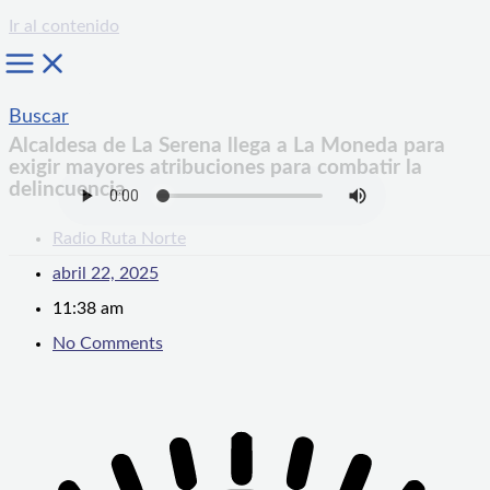
Ir al contenido
Buscar
Alcaldesa de La Serena llega a La Moneda para
exigir mayores atribuciones para combatir la
delincuencia
Radio Ruta Norte
abril 22, 2025
11:38 am
No Comments