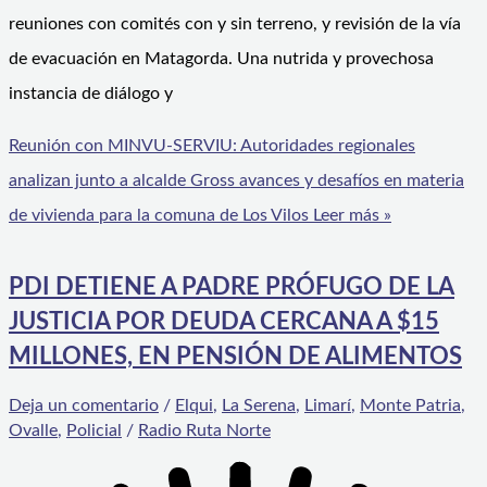
reuniones con comités con y sin terreno, y revisión de la vía
de evacuación en Matagorda. Una nutrida y provechosa
instancia de diálogo y
Reunión con MINVU-SERVIU: Autoridades regionales
analizan junto a alcalde Gross avances y desafíos en materia
de vivienda para la comuna de Los Vilos
Leer más »
PDI DETIENE A PADRE PRÓFUGO DE LA
JUSTICIA POR DEUDA CERCANA A $15
MILLONES, EN PENSIÓN DE ALIMENTOS
Deja un comentario
/
Elqui
,
La Serena
,
Limarí
,
Monte Patria
,
Ovalle
,
Policial
/
Radio Ruta Norte