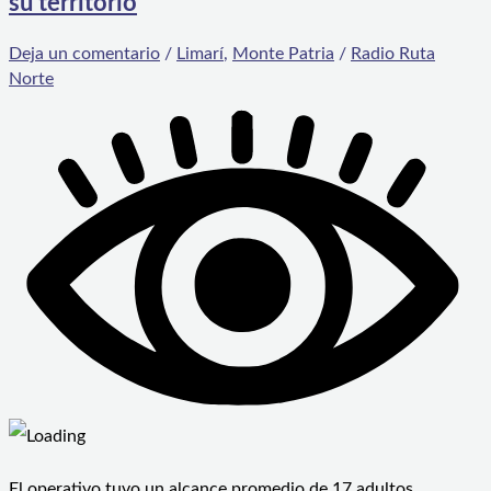
su territorio
Deja un comentario
/
Limarí
,
Monte Patria
/
Radio Ruta
Norte
El operativo tuvo un alcance promedio de 17 adultos