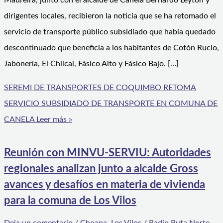
Maureira, junto con el alcalde de Canela Bernardo Leyton y
dirigentes locales, recibieron la noticia que se ha retomado el
servicio de transporte público subsidiado que había quedado
descontinuado que beneficia a los habitantes de Cotón Rucio,
Jabonería, El Chilcal, Fásico Alto y Fásico Bajo. […]
SEREMI DE TRANSPORTES DE COQUIMBO RETOMA
SERVICIO SUBSIDIADO DE TRANSPORTE EN COMUNA DE
CANELA
Leer más »
Reunión con MINVU-SERVIU: Autoridades
regionales analizan junto a alcalde Gross
avances y desafíos en materia de vivienda
para la comuna de Los Vilos
Deja un comentario
/
Choapa
,
Los Vilos
/
Radio Ruta Norte