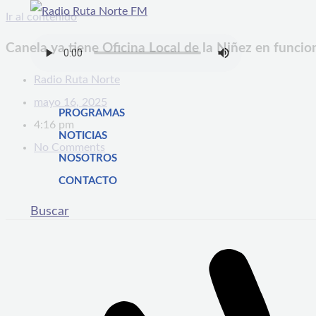
Ir al contenido
Canela ya tiene Oficina Local de la Niñez en funci
Radio Ruta Norte
mayo 16, 2025
PROGRAMAS
4:16 pm
NOTICIAS
No Comments
NOSOTROS
CONTACTO
Buscar