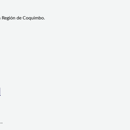
la Región de Coquimbo.
l
a…