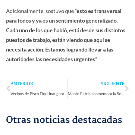
Adicionalmente, sostuvo que
“esto es transversal
para todos y ya es un sentimiento generalizado.
Cada uno de los que habló, está desde sus distintos
puestos de trabajo, están viendo que aquí se
necesita acción. Estamos logrando llevar a las
autoridades las necesidades urgentes”
.
Prev
Ne
ANTERIOR
SIGUIENTE
Vecinos de Pisco Elqui inauguraron primer invernadero comunitario
Monte Patria conmemora la Semana de la Educación Rural con visita a distintas escuelas
Otras noticias destacadas