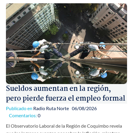
Sueldos aumentan en la región,
pero pierde fuerza el empleo formal
Publicado en
Radio Ruta Norte
06/08/2026
Comentarios:
0
El Observatorio Laboral de la Región de Coquimbo revela