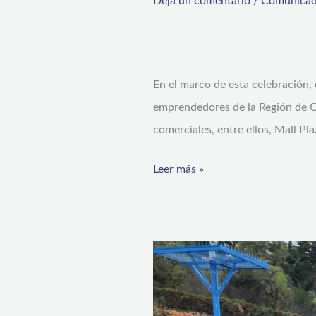
Deja un comentario
/
Comunicad
En el marco de esta celebración, 
emprendedores de la Región de Co
comerciales, entre ellos, Mall Pla
Leer más »
Gobierno
impulsa
recuperación