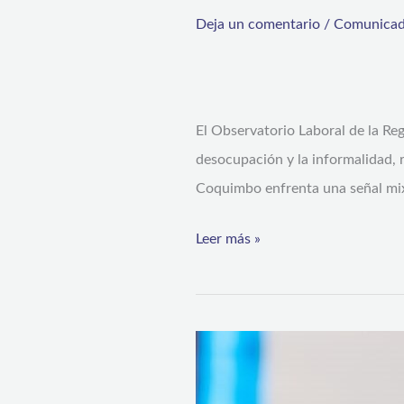
Deja un comentario
/
Comunicad
El Observatorio Laboral de la Re
desocupación y la informalidad, 
Coquimbo enfrenta una señal mix
Leer más »
Ministerio
de
Ciencia