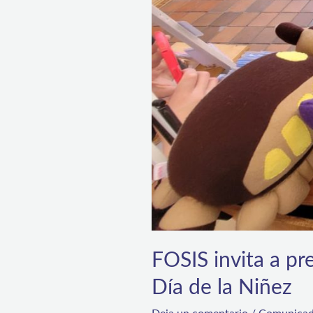
de
la
Niñez
FOSIS invita a pr
Día de la Niñez